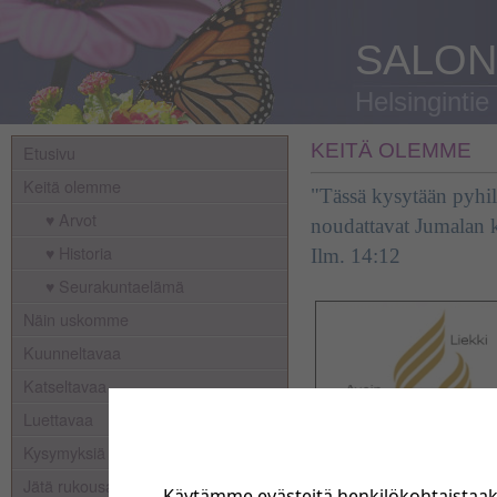
SALON
Helsingintie
KEITÄ OLEMME
Etusivu
Keitä olemme
"Tässä kysytään pyhilt
♥ Arvot
noudattavat Jumalan k
♥ Historia
Ilm. 14:12
♥ Seurakuntaelämä
Näin uskomme
Kuunneltavaa
Katseltavaa
Luettavaa
Kysymyksiä
Jätä rukousaihe
Käytämme evästeitä henkilökohtaistaa