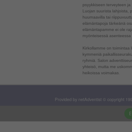
psyykkiseen terveyteen ja
Luojan suurista lahjoista,
huumaavilla tai riippuvuutta
elämäntapoja tärkeänä osa
elämäntapamme ei ole rajat
myönteisessä asenteessa
Kirkollamme on toimintaa 
kymmeniä paikallisseurakun
ryhmiä.
Salon adventtiseura
yhteisö, mutta me uskomme
heikoissa voimakas.
Provided by netAdventist © copyright 199
E