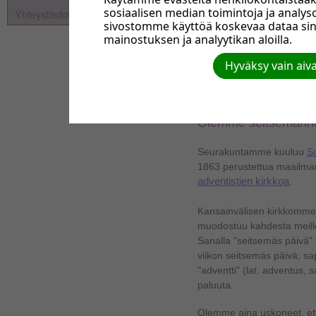
sosiaalisen median toimintoja ja anal
Yhteystiedot
sivostomme käyttöä koskevaa dataa si
mainostuksen ja analyytikan aloilla.
Hyväksy vain aiv
Olemme seitsemännen
Seurakuntamme kuuluu
S
1863 perustettua maailma
adventistien kirkkoa
.
Kansainvälisen kirkkomme 
muodostuu kahdesta meill
Sanalla "seitsemäs päivä" 
viikon seitsemäs päivä; sap
"adventti" (lat. adventus,
paluuta.
Olemme aina uskoneet, ett