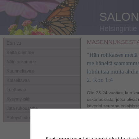
SALON
Helsingintie
MASENNUKSESTA
Etusivu
Keitä olemme
"Hän rohkaisee meitä 
Näin uskomme
me häneltä saamamme
Kuunneltavaa
lohduttaa muita ahdin
Katseltavaa
2. Kor. 1:4
Luettavaa
Olin 23-24 vuotias, kun ko
Kysymyksiä
uskonasioista, jotka olivat 
kaverini seurana erilaisis
Jätä rukousaihe
ensimmäisessä tilaisuudes
Yhteystiedot
puhuttiin. Jatkoin kuitenkin
ymmärtämään Raamatun a
läsnäoloa elämässäni.
Käytämme evästeitä henkilökohtaistaa