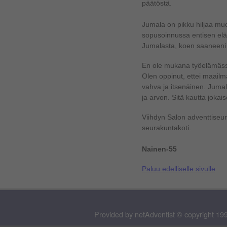
päätöstä.
Jumala on pikku hiljaa mu
sopusoinnussa entisen elä
Jumalasta, koen saaneeni
En ole mukana työelämässä,
Olen oppinut, ettei maailma
vahva ja itsenäinen. Jumal
ja arvon. Sitä kautta joka
Viihdyn Salon adventtise
seurakuntakoti.
Nainen-55
Paluu edelliselle sivulle
Provided by netAdventist © copyright 199