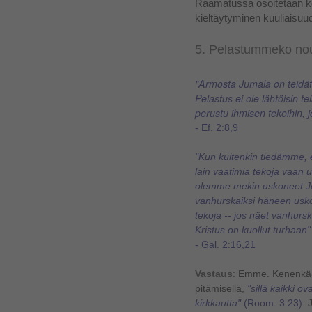
Raamatussa osoitetaan 
kieltäytyminen kuuliaisu
5. Pelastummeko no
"Armosta Jumala on teidät 
Pelastus ei ole lähtöisin t
perustu ihmisen tekoihin, jo
- Ef. 2:8,9
"Kun kuitenkin tiedämme, 
lain vaatimia tekoja vaan
olemme mekin uskoneet Je
vanhurskaiksi häneen usk
tekoja -- jos näet vanhurs
Kristus on kuollut turhaan"
- Gal. 2:16,21
Vastaus
: Emme. Kenenkään
pitämisellä,
"sillä kaikki o
kirkkautta"
(Room. 3:23)
. 