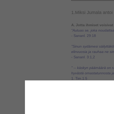
1.
Miksi Jumala anto
A.
Jotta ihmiset voisivat 
"Autuas se, joka noudattaa
- Sananl. 29:18
"Sinun sydämesi säilyttäkö
elinvuosia ja rauhaa ne sin
- Sananl. 3:1,2
" -- käskyn päämäärä on r
hyvästä omastatunnosta ja
1. Tim.1:5
Vastaus
: Jumala loi ihmi
täysipainoisesta elämästä. 
ihminen voi todella osallis
B.
Jotta ihmiset voisivat