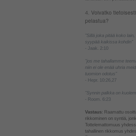
Voivatko tietoises
4.
pelastua?
"Sillä joka pitää koko lai
syypää kaikissa kohdin"
- Jaak. 2:10
"
jos me tahallamme teem
niin ei ole enää uhria m
tuomion odotus"
- Hepr. 10:26,27
"Synnin palkka on kuolem
- Room. 6:23
Vastaus
: Raamattu osoit
rikkominen on syntiä, jo
Tottelemattomuus yhdess
tahallinen rikkomus yhde