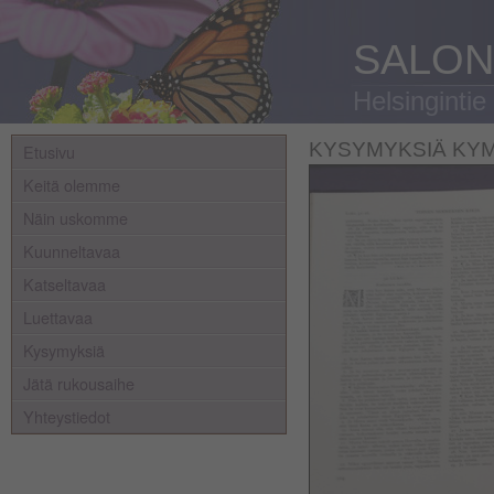
SALON
Helsingintie
KYSYMYKSIÄ KY
Etusivu
Keitä olemme
Näin uskomme
Kuunneltavaa
Katseltavaa
Luettavaa
Kysymyksiä
Jätä rukousaihe
Yhteystiedot