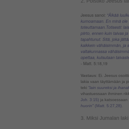
2. Poistiko Jeesus l
Jeesus sanoi:
"Älkää luulko
kumoamaan. En minä ole 
toteuttamaan.Totisesti: lai
piirto, ennen kuin taivas j
tapahtunut.
Sitä, joka jät
kaikkein vähäisimmän, ja s
valtakunnassa vähäisimmäks
opettaa, kutsutaan taivast
-
Matt. 5:18,19
Vastaus
: Ei. Jeesus osoitt
lakia vaan täyttämään ja 
teki
"lain suureksi ja ihana
vihastuessaan ihminen ri
Joh. 3:15)
ja katsoessaan
huorin"
(Matt. 5:27,28)
.
3. Miksi Jumalan lak