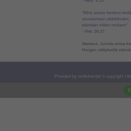
- Hebr. 8:10
"Minä annan henkeni teidä
seuraamaan säädöksiäni, 
elämään niiden mukaan"
Hes. 36:27
-
Vastaus
: Jumala
antaa ka
Hengen välityksellä eläm
Provided by netAdventist © copyright 199
E