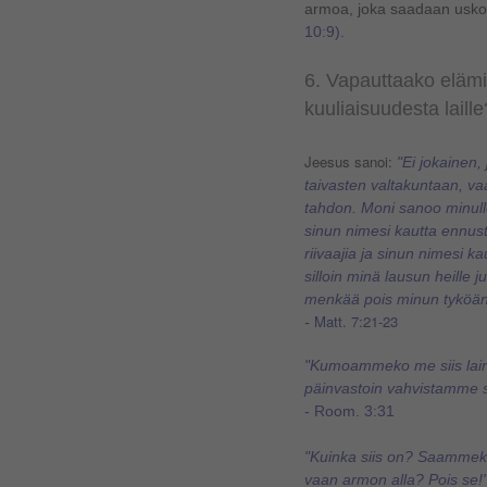
armoa, joka saadaan usko
10:9
)
.
6. Vapauttaako elämin
kuuliaisuudesta laille
Jeesus sanoi:
"Ei jokainen,
taivasten valtakuntaan, va
tahdon. Moni sanoo minul
sinun nimesi kautta ennust
riivaajia ja sinun nimesi k
silloin minä lausun heille j
menkää pois minun tyköäni,
Matt. 7:21-23
-
"Kumoammeko me siis lai
päinvastoin vahvistamme s
- Room. 3:31
"Kuinka siis on? Saammeko
vaan armon alla? Pois se!