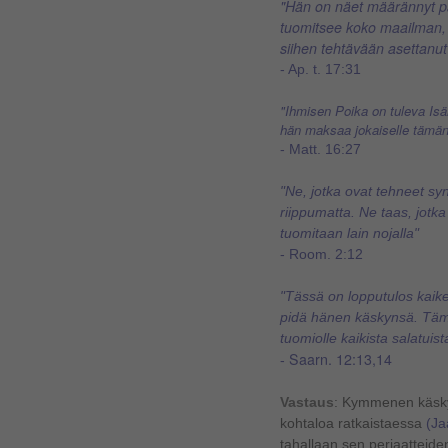
"Hän on näet määrännyt p
tuomitsee koko maailman, 
siihen tehtävään asettanut
- Ap. t. 17:31
"Ihmisen Poika on tuleva Isä
hän maksaa jokaiselle tämä
- Matt. 16:27
"Ne, jotka ovat tehneet syn
riippumatta. Ne taas, jotka
tuomitaan lain nojalla"
- Room. 2:12
"Tässä on lopputulos kaike
pidä hänen käskynsä. Tämä
tuomiolle kaikista salatuist
Saarn. 12:13,14
-
Vastaus
: Kymmenen käskyn
kohtaloa ratkaistaessa
(Ja
tahallaan sen periaatteide