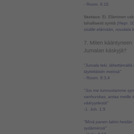
- Room. 6:15
Vastaus
: Ei.
Eläminen usko
tahallisesti syntiä
(Hepr. 1
sisälle elämään, noudata 
7. Miten kääntyneen 
Jumalan käskyjä?
"Jumala teki, lähettämällä
täytettäisiin meissä"
- Room. 8:3,4
"Jos me tunnustamme synti
vanhurskas, antaa meille s
vääryydestä"
-1. Joh. 1:9
"Minä panen lakini heidän 
sydämiinsä"