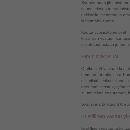
Seurakunnan jäseninä me
suunnitelmien toteutumista.
tutkistella itseämme ja o
lähimmäisillemme.
Kautta vuosisatojen ovat m
kristillisen vastuun kanta
uskollisuudestaan johtuen
Sinun ratkaisusi
Otatko sinä vastaan kristi
tehdä omat ratkaisusi. Ku
niin niistä keskustellaan 
toteuttamisessa kysytään S
suunnitelma toteutetaan, k
Siksi sinua tarvitaan! Ole
Kristillinen vastuu y
Kristillinen vastuu tarkoitt