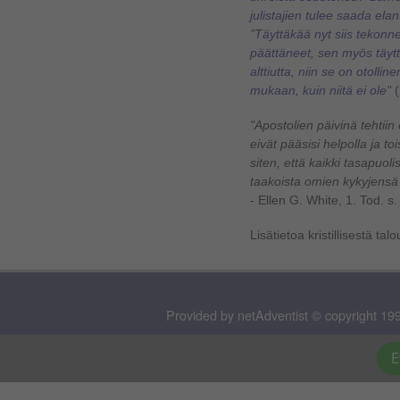
julistajien tulee saada el
"
Täyttäkää nyt siis tekonne, 
päättäneet, sen myös täyt
alttiutta, niin se on otoll
mukaan, kuin niitä ei ole"
(
"Apostolien päivinä tehtiin e
eivät pääsisi helpolla ja tois
siten, että kaikki tasapuo
taakoista omien kykyjensä
- Ellen G. White, 1. Tod. s.
Lisätietoa kristillisestä t
Provided by netAdventist © copyright 199
E