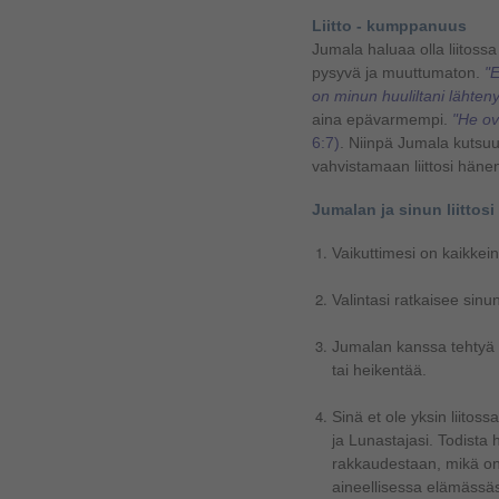
Liitto - kumppanuus
Jumala haluaa olla liitoss
pysyvä ja muuttumaton.
"E
on minun huuliltani lähteny
aina epävarmempi.
"He ova
6:7)
. Niinpä Jumala kutsuu
vahvistamaan liittosi hän
Jumalan ja sinun liittosi
Vaikuttimesi on kaikkein
Valintasi ratkaisee sinu
Jumalan kanssa tehtyä l
tai heikentää.
Sinä et ole yksin liitos
ja Lunastajasi. Todist
rakkaudestaan, mikä on
aineellisessa elämässäs