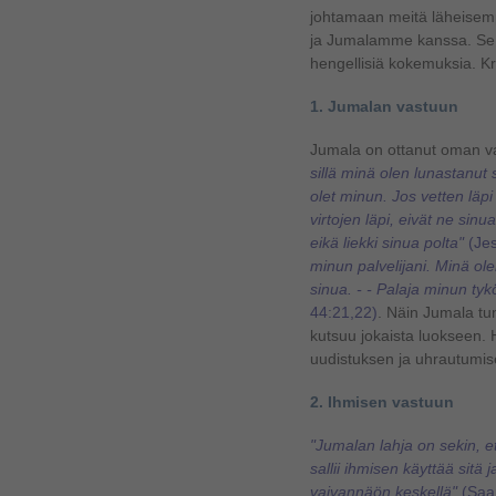
johtamaan meitä läheisemp
ja Jumalamme kanssa. Se
hengellisiä kokemuksia. Kri
1. Jumalan vastuun
Jumala on ottanut oman v
sillä minä olen lunastanut 
olet minun. Jos vetten läpi
virtojen läpi, eivät ne sinu
eikä liekki sinua polta"
(Jes
minun palvelijani. Minä ol
sinua. - - Palaja minun tyk
44:21,22)
. Näin Jumala tu
kutsuu jokaista luokseen. 
uudistuksen ja uhrautumi
2. Ihmisen vastuun
"Jumalan lahja on sekin, e
sallii ihmisen käyttää sitä 
vaivannäön keskellä"
(
Saar