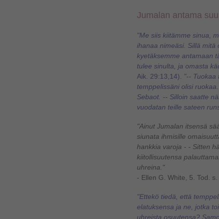
Jumalan antama suu
"Me siis kiitämme sinua,
ihanaa nimeäsi. Sillä mitä
kyetäksemme antamaan täll
tulee sinulta, ja omasta k
Aik. 29:13,14).
"-- Tuokaa
temppelissäni olisi ruokaa
Sebaot. -- Silloin saatte n
vuodatan teille sateen ru
"Ainut Jumalan itsensä sä
siunata ihmisille omaisuut
hankkia varoja - - Sitten 
kiitollisuutensa palauttam
uhreina."
- Ellen G. White, 5. Tod. s.
"Ettekö tiedä, että temppe
elatuksensa ja ne, jotka toi
uhreista osuutensa? Samo