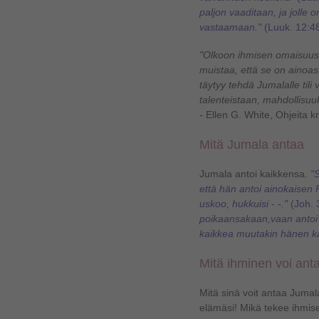
paljon vaaditaan, ja jolle 
vastaamaan."
(Luuk. 12:4
"Olkoon ihmisen omaisuus k
muistaa, että se on ainoa
täytyy tehdä Jumalalle tili
talenteistaan, mahdollisuuk
- Ellen G. White, Ohjeita kr
Mitä Jumala antaa
Jumala antoi kaikkensa.
"
että hän antoi ainokaisen 
uskoo, hukkuisi - -."
(Joh. 
poikaansakaan,vaan antoi hä
kaikkea muutakin hänen k
Mitä ihminen voi ant
Mitä sinä voit antaa Juma
elämäsi! Mikä tekee ihmis