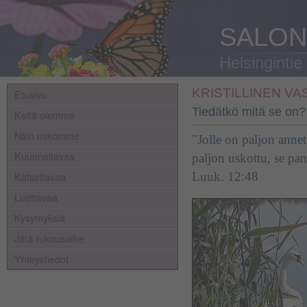
SALON
Helsingintie
KRISTILLINEN V
Etusivu
Tiedätkö mitä se on?
Keitä olemme
Näin uskomme
"Jolle on paljon annett
Kuunneltavaa
paljon uskottu, se pa
Katseltavaa
Luuk. 12:48
Luettavaa
Kysymyksiä
Jätä rukousaihe
Yhteystiedot