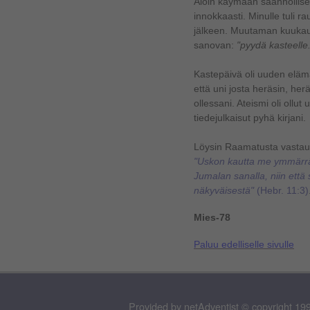
Aloin käymään säännöllise
innokkaasti.
Minulle tuli r
jälkeen.
Muutaman kuukaude
sanovan:
"pyydä kasteelle.
Kastepäivä oli uuden elä
että uni josta heräsin, herä
ollessani.
Ateismi oli ollut
tiedejulkaisut pyhä kirjani.
Löysin Raamatusta vastauk
"Uskon kautta me ymmärr
Jumalan sanalla, niin että
näkyväisestä"
(Hebr. 11:3)
Mies-78
Paluu edelliselle sivulle
Provided by netAdventist © copyright 199