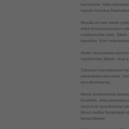
tunnemme, tulee katoamaan.
halusin tutustua Raamattu
Minulla oli vain ateisti yst
enkä kiinnostuksestani us
unettomuutta öisin. Silloin 
itsestään. Koin helpotuksen
Aloitin seuraavana aamun
rukoilemista iltaisin. Uusi
Tutustuin harrastukseni ka
adventtiseurakuntaan. Hän
seurakuntaansa.
Menin ensimmäistä kertaa
Kuvittelin, ettei adventtis
muut kuin seurakunnan jäs
Minut otettiin lämpimästi v
tervetulleeksi.