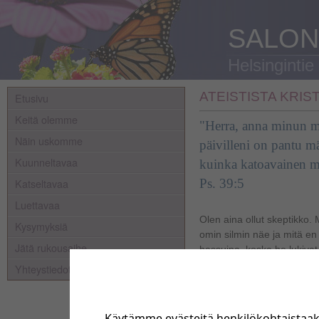
SALON
Helsingintie
ATEISTISTA KRIST
Etusivu
Keitä olemme
"Herra, anna minun mui
Näin uskomme
päivilleni on pantu 
Kuunneltavaa
kuinka katoavainen m
Katseltavaa
Ps. 39:5
Luettavaa
Olen aina ollut skeptikko.
Kysymyksiä
omin silmin näe ja mitä en 
Jätä rukousaihe
hassuina, koska he lukiva
kirjana, jossa oli erilaisia 
Yhteystiedot
Maailmankuvani muuttui er
kadulla, kunnes yhtäkkiä a
Käytämme evästeitä henkilökohtaistaa