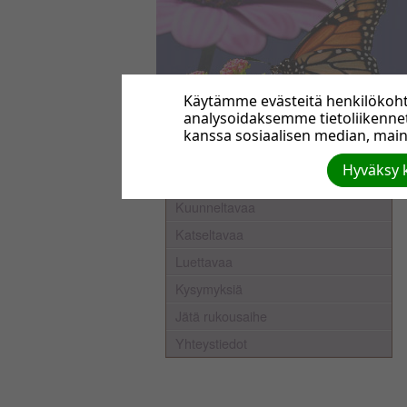
Käytämme evästeitä henkilökohta
analysoidaksemme tietoliikenn
Etusivu
kanssa sosiaalisen median, maino
Keitä olemme
Hyväksy k
Näin uskomme
Kuunneltavaa
Katseltavaa
Luettavaa
Kysymyksiä
Jätä rukousaihe
Yhteystiedot