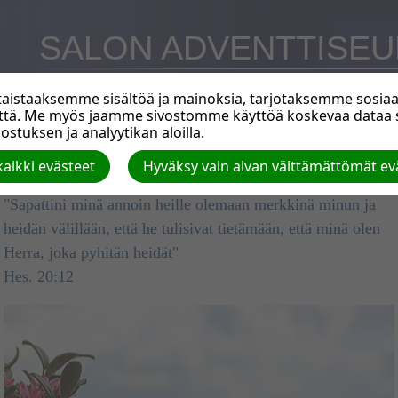
SALON ADVENTTISE
Helsingintie 14, Salo
istaaksemme sisältöä ja mainoksia, tarjotaksemme sosiaal
että. Me myös jaamme sivostomme käyttöä koskevaa data
SAPATTI
stuksen ja analyytikan aloilla.
- luomisen ja lunastuksen muistomerkki
aikki evästeet
Hyväksy vain aivan välttämättömät ev
Pastori S. Perho
"Sapattini minä annoin heille olemaan merkkinä minun ja
heidän välillään, että he tulisivat tietämään, että minä olen
Herra, joka pyhitän heidät"
Hes. 20:12