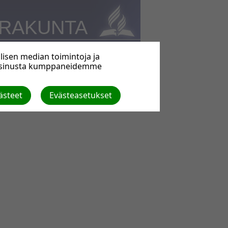
URAKUNTA
isen median toimintoja ja
a sinusta kumppaneidemme
ästeet
Evästeasetukset