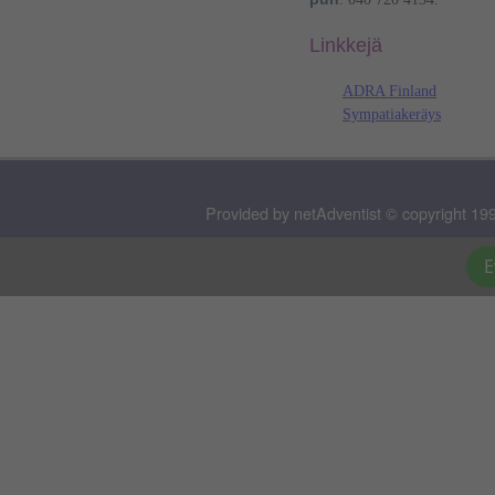
Linkkejä
ADRA Finland
Sympatiakeräys
Provided by netAdventist © copyright 199
E