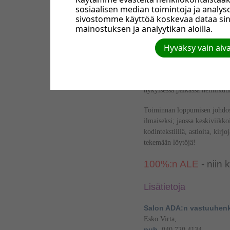
sosiaalisen median toimintoja ja anal
sivostomme käyttöä koskevaa dataa si
mainostuksen ja analyytikan aloilla.
Hyväksy vain aiv
Salon edullisin Kirpp
Salon ADA-Kirppis on lopetta
nykyisessä paikassa helmikuu
Toiminnan loppumisen johdost
ilmaiseksi; jaossa keskiviikko
kodintekstiiliä, astioita, kirj
tekemään löytöjä!
100%:n ALE
- niin 
Lisätietoja
Salon ADA:n vastuuhenk
Esko Virta,
puh
. 040 720 4134.