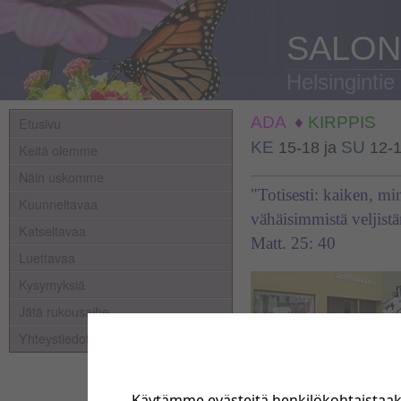
SALON
Helsingintie
ADA
♦
KIRPPIS
Etusivu
KE
SU
15-18
ja
12-
Keitä olemme
Näin uskomme
"Totisesti: kaiken, min
Kuunneltavaa
vähäisimmistä veljistän
Katseltavaa
Matt. 25: 40
Luettavaa
Kysymyksiä
Jätä rukousaihe
Yhteystiedot
Käytämme evästeitä henkilökohtaistaa