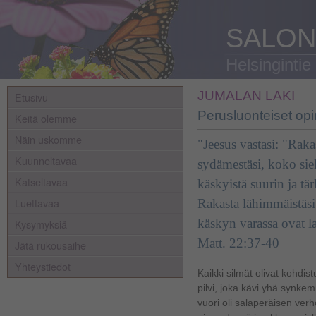
SALON
Helsingintie
JUMALAN LAKI
Etusivu
Perusluonteiset op
Keitä olemme
Näin uskomme
"Jeesus vastasi: "Rak
Kuunneltavaa
sydämestäsi, koko siel
Katseltavaa
käskyistä suurin ja tä
Luettavaa
Rakasta lähimmäistäsi
käskyn varassa ovat la
Kysymyksiä
Matt. 22:37-40
Jätä rukousaihe
Yhteystiedot
Kaikki silmät olivat kohdi
pilvi, joka kävi yhä synke
vuori oli salaperäisen ver