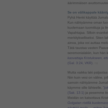
äärimmäisen avuttomuute
Se on välikappale kään
Pyhä Henki käyttää Jumal
Kun nähtyämme oman luo
kuolemaan tuomittuja ja 
Vapahtajaa. Silloin evankel
merkitykselliseksi. Siten l
ainoa, joka voi auttaa me
Tätä taustaa vasten Paavali
seremonialakiin, kun hän kir
kasvattaja Kristukseen, et
(Gal. 3:24, VKR)
.
*11
Mutta vaikka laki paljastaa
Niin kuin vesi on väline, j
samoin nähtyämme Jumalan
käymme sille lähteelle,
"jo
(Sak. 13:1)
ja pesemme i
Meidän on katsottava Kri
Golgatan ristillä kuolema
näyttää meile - - miten Jum