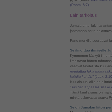
(Room. 8:7)
.
Lain tarkoitus
Jumala antoi lakinsa antam
johtamaan heitä pelastav
Pane merkille seuraavat lai
Se ilmoittaa ihmiselle 
Kymmenen käskyä ilmentävä
ilmoittavat hänen tahtonsa
vaativat täydellistä kuuliai
noudattaa lakia mutta rik
kaikilta kohdin"
(Jaak. 2:10
kuuliaisuus laille on elint
"Jos haluat päästä sisälle
Tämä kuuliaisuus on mahdo
minkä uskovassa asuva Py
Se on Jumalan liiton per