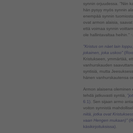
synnin orjuudessa. "Niin k
hän pysyy myös synnin alai
enempää synnin tuomiosta 
ovat armon alaisia, saava
että voimaa synnin voitta
ole hallintavaltaa heihin."
*
"Kristus on näet lain loppu,
jokainen, joka uskoo"
(Roo
Kristukseen, ymmärtää, ett
vanhurskauden saavuttam
syntisiä, mutta Jeesukses
hänen vanhurskautensa o
Armon alaisena oleminen e
tehdä jatkuvasti syntiä,
"jo
6:1)
. Sen sijaan armo anta
voiton synnistä mahdollise
niitä, jotka ovat Kristukse
vaan Hengen mukaan)"
(R
käsikirjoituksissa)
.