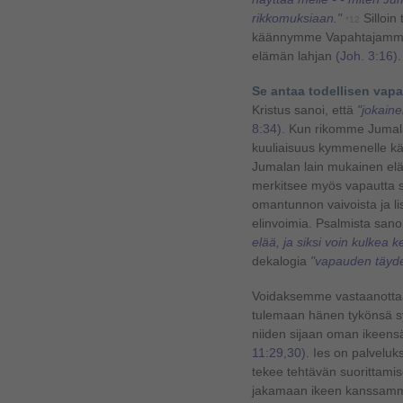
rikkomuksiaan."
Silloin
*12
käännymme Vapahtajamme p
elämän lahjan
(Joh. 3:16)
.
Se antaa todellisen vap
Kristus sanoi, että
"jokaine
8:34).
Kun rikomme Jumalan
kuuliaisuus kymmenelle käs
Jumalan lain mukainen elä
merkitsee myös vapautta sy
omantunnon vaivoista ja li
elinvoimia. Psalmista sano
elää, ja siksi voin kulkea k
dekalogia
"vapauden täydel
Voidaksemme vastaanotta
tulemaan hänen tykönsä s
niiden sijaan oman ikeens
11:29,30)
. Ies on palvelu
tekee tehtävän suorittami
jakamaan ikeen kanssamme.