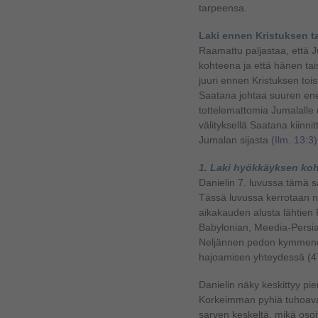
tarpeensa.
Laki ennen Kristuksen t
Raamattu paljastaa, että 
kohteena ja että hänen ta
juuri ennen Kristuksen tois
Saatana johtaa suuren en
tottelemattomia Jumalalle 
välityksellä Saatana kiin
Jumalan sijasta
(Ilm. 13:3)
1. Laki hyökkäyksen ko
Danielin 7. luvussa tämä 
Tässä luvussa kerrotaan nel
aikakauden alusta lähtien 
Babylonian, Meedia-Persia
Neljännen pedon kymmene
hajoamisen yhteydessä (476
Danielin näky keskittyy p
Korkeimman pyhiä tuhoava
sarven keskeltä, mikä osoi