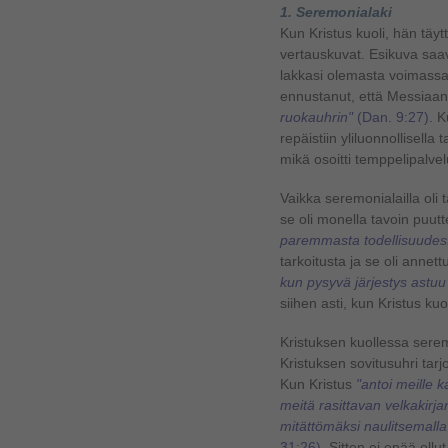
1. Seremonialaki
Kun Kristus kuoli, hän täytt
vertauskuvat. Esikuva saav
lakkasi olemasta voimassa
ennustanut, että Messiaa
ruokauhrin"
(Dan. 9:27)
. K
repäistiin yliluonnollisella 
mikä osoitti temppelipalve
Vaikka seremonialailla oli
se oli monella tavoin puutt
paremmasta todellisuudes
tarkoitusta ja se oli anne
kun pysyvä järjestys astu
siihen asti, kun Kristus ku
Kristuksen kuollessa serem
Kristuksen sovitusuhri tar
Kun Kristus
"antoi meille
meitä rasittavan velkakirj
mitättömäksi naulitsemalla 
31:26)
. Sitten ei enää oll