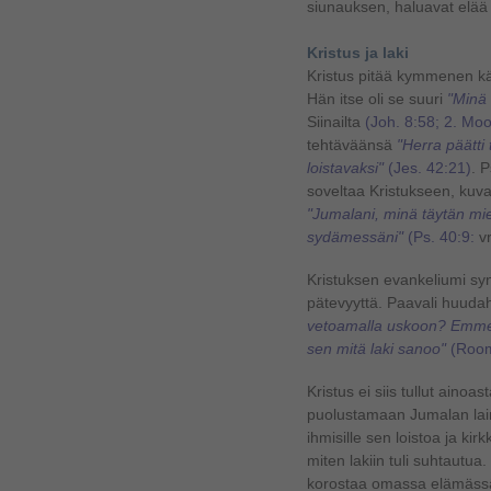
siunauksen, haluavat elää 
Kristus ja laki
Kristus pitää kymmenen k
Hän itse oli se suuri
"Minä 
Siinailta
(Joh. 8:58; 2. Moo
tehtäväänsä
"Herra päätti
loistavaksi"
(Jes. 42:21)
. 
soveltaa Kristukseen, kuv
"Jumalani, minä täytän miel
sydämessäni"
(Ps. 40:9:
vr
Kristuksen evankeliumi sy
pätevyyttä. Paavali huuda
vetoamalla uskoon? Emme
sen mitä laki sanoo"
(Room
Kristus ei siis tullut ain
puolustamaan Jumalan lain
ihmisille sen loistoa ja kirk
miten lakiin tuli suhtautua
korostaa omassa elämässään