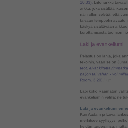
10:33).
Liitonarkku taivaal
arkku, joka sisältää ikuise
näin ollen selvää, että Juma
taivaan temppelin avautu
käskyä sisältävään arkkuun
korottamisesta tuomion no
Laki ja evankeliumi
Pelastus on lahja, joka an
tekoihin, vaan se on Juma
teot, eivät kiitettävimmätkä
paljon tai vähän - voi mill
Room. 3:20)."
*17
Läpi koko Raamatun vallits
evankeliumin välillä; ne tu
Laki ja evankeliumi enne
Kun Aadam ja Eeva lankesiv
merkitsee syyllisyys, pelko
heidän tarpeisiinsa, mutta 