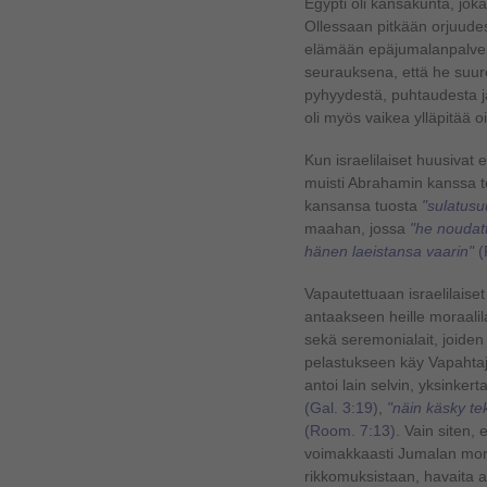
Egypti oli kansakunta, jok
Ollessaan pitkään orjuudess
elämään epäjumalanpalveluk
seurauksena, että he suur
pyhyydestä, puhtaudesta ja
oli myös vaikea ylläpitää 
Kun israelilaiset huusivat
muisti Abrahamin kanssa te
kansansa tuosta
"sulatusu
maahan, jossa
"he noudatt
hänen laeistansa vaarin"
(
Vapautettuaan israelilaiset
antaakseen heille moraalil
sekä seremonialait, joiden t
pelastukseen käy Vapahtaja
antoi lain selvin, yksinkert
(Gal. 3:19)
,
"näin käsky te
(Room. 7:13)
. Vain siten, 
voimakkaasti Jumalan moraal
rikkomuksistaan, havaita 