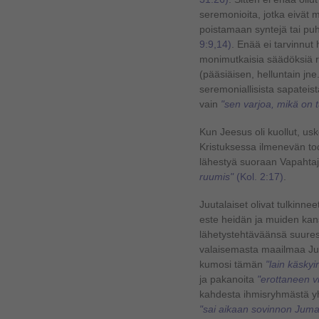
seremonioita, jotka eivät 
poistamaan syntejä tai p
9:9,14)
. Enää ei tarvinnut 
monimutkaisia säädöksiä ru
(pääsiäisen, helluntain jne.
seremoniallisista sapateis
vain
"sen varjoa, mikä on 
Kun Jeesus oli kuollut, usko
Kristuksessa ilmenevän tod
lähestyä suoraan Vapahtaja
ruumis"
(Kol. 2:17)
.
Juutalaiset olivat tulkinneet
este heidän ja muiden kansoj
lähetystehtäväänsä suuresti
valaisemasta maailmaa Ju
kumosi tämän
"lain käsky
ja pakanoita
"erottaneen v
kahdesta ihmisryhmästä yh
"sai aikaan sovinnon Jumal