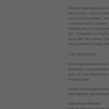
Vanhan testamentin aikoina
sen mukaan, miten kuuliais
on kansalle kunniaksi,"
san
valtaistuin kestä"
(Sananl. 
tottelemasta Jumalan käsk
33).
"Jumalattoman kodissa
asuinsijan hän siunaa"
(Sa
Sama yleinen periaate pit
Lain pysyvyys
Koska kymmenen käskyn mo
luonteesta, sen periaatteet 
vaan ne ovat ehdottomia, 
ihmiskunnalle.
Kautta vuosisatojen kristit
voimakkaasti vakuuttaneet
Laki ennen Siinaita
Laki oli olemassa kauan en