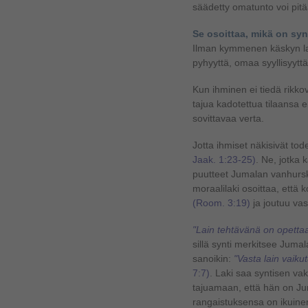
säädetty omatunto voi pit
Se osoittaa, mikä on syn
Ilman kymmenen käskyn la
pyhyyttä, omaa syyllisyytt
Kun ihminen ei tiedä rikk
tajua kadotettua tilaansa 
sovittavaa verta.
Jotta ihmiset näkisivät todel
Jaak. 1:23-25)
. Ne, jotka
puutteet Jumalan vanhursk
moraalilaki osoittaa, että
(Room. 3:19)
ja joutuu va
"Lain tehtävänä on opettaa
sillä synti merkitsee Jumal
sanoikin:
"Vasta lain vaiku
7:7)
. Laki saa syntisen va
tajuamaan, että hän on Ju
rangaistuksensa on ikuine