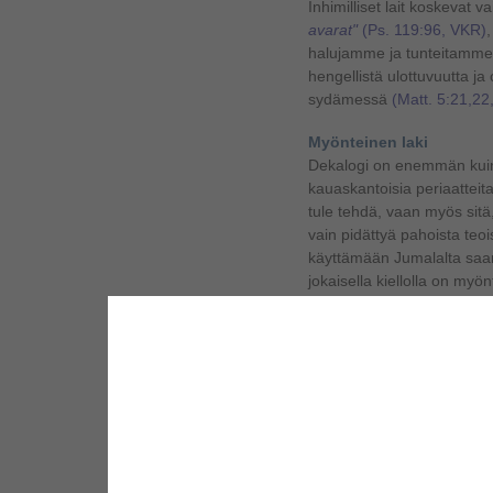
Inhimilliset lait koskevat 
avarat"
(Ps. 119:96, VKR)
halujamme ja tunteitamme.
hengellistä ulottuvuutta ja
sydämessä
(Matt. 5:21,22
Myönteinen laki
Dekalogi on enemmän kuin v
kauaskantoisia periaatteita
tule tehdä, vaan myös sitä,
vain pidättyä pahoista teoi
käyttämään Jumalalta saa
jokaisella kiellolla on myö
Esimerkiksi käskyllä
"älä t
elämää." "Jumalan tahto o
edistämään jokaisen heidän
hyvinvointia ja onnea. Syv
levittäminen - hyvä uutine
Jeesuksen Kristuksen yhtey
periaatteelle, joka on ilm