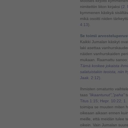
Mooses kirjoitti kymmenen 
nimitettiin liiton kirjaksi
(2. 
kymmenen käskyä sisältäviä
mikä osoitti niiden tärkeyt
4:13
).
Se toimii arvosteluperus
Kaikki Jumalan käskyt ova
laki asettaa vanhurskaude
näiden vanhurskaiden per
mukaan. Raamattu sanoo:
Tämä koskee jokaista ihmis
salatuistakin teoista, niin 
Jaak. 2:12)
.
Ihmisten omatunto vaihtel
taas
"likaantunut"
,
"paha"
ta
Titus 1:15; Hepr. 10:22; 1.
toimipa se muuten miten h
oikeaan aikaan ennen kui
meille, että meidän tulee t
oikein. Vain Jumalan suur