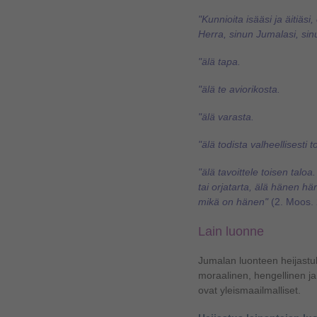
"Kunnioita isääsi ja äitiäsi
Herra, sinun Jumalasi, sinu
"älä tapa.
"älä te aviorikosta.
"älä varasta.
"älä todista valheellisesti 
"älä tavoittele toisen talo
tai orjatarta, älä hänen h
mikä on hänen"
(2. Moos.
Lain luonne
Jumalan luonteen heijast
moraalinen, hengellinen ja
ovat yleismaailmalliset.