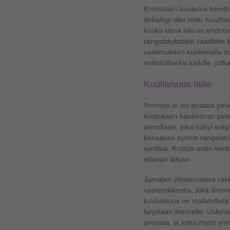
Kristuksen kuolema korotti 
dekalogi olisi voitu muuttaa
koska tämä laki on ehdot
rangaistukseksi vaadittiin 
vaatimuksen kuolemalla ris
mahdolliseksi kaikille, jo
Kuuliaisuus laille
Ihminen ei voi ansaita pela
Kristuksen hankkiman pel
armollaan, joka näkyi erityi
kansansa synnin rangaistuk
syntisiä, Kristus antoi hen
elämän lahjan.
Jumalan ylitsevuotava rak
vastarakkautta, joka ilme
kuuliaisuus on mahdollista
tarjotaan ihmiselle. Uskova
arvossa, ja jotka myös ymm