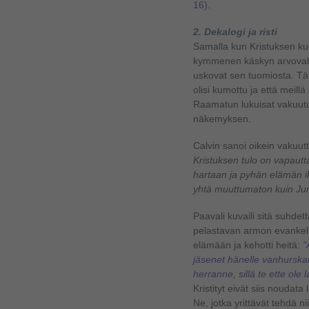
16)
.
2. Dekalogi ja risti
Samalla kun Kristuksen kuo
kymmenen käskyn arvovallan
uskovat sen tuomiosta. Täm
olisi kumottu ja että meillä
Raamatun lukuisat vakuutuk
näkemyksen.
Calvin sanoi oikein vakuut
Kristuksen tulo on vapautta
hartaan ja pyhän elämän ik
yhtä muuttumaton kuin Ju
Paavali kuvaili sitä suhdet
pelastavan armon evankeli
elämään ja kehotti heitä:
"
jäsenet hänelle vanhurskau
herranne, sillä te ette ole 
Kristityt eivät siis noudat
Ne, jotka yrittävät tehdä 