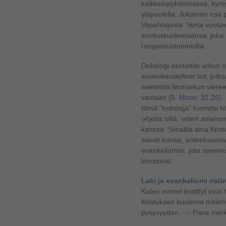
kaikkeinpyhimmässä, kym
yläpuolella. Jokainen osa
Vapahtajasta. Verta vuotava
sovituskuolemaansa, joka l
rangaistustuomiolta.
Dekalogi asetettiin arkun s
siviilioikeudelliset lait, jotk
asetettiin liitonarkun vier
vastaan
(5. Moos. 31:26)
.
tämä "todistaja" tuomitsi 
ohjeita siitä, miten asiano
kanssa. Siinailta aina Kri
saivat toivoa, anteeksian
evankeliumiin, jota serem
kuvasivat.
Laki ja evankeliumi risti
Kuten monet kristityt ovat
Kristuksen kuolema mitätöi
pysyvyyden.
Pane merki
*19