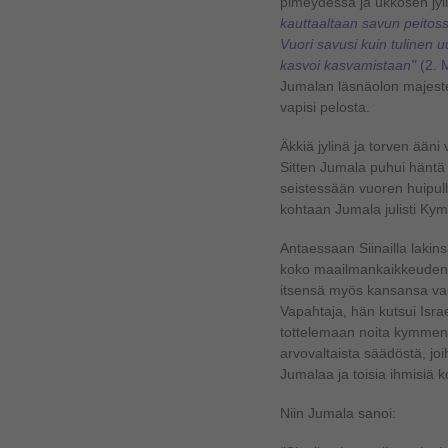
pimeydessä ja ukkosen jylinä
kauttaaltaan savun peitoss
Vuori savusi kuin tulinen u
kasvoi kasvamistaan"
(2. 
Jumalan läsnäolon majeste
vapisi pelosta.
Äkkiä jylinä ja torven ääni va
Sitten Jumala puhui hänt
seistessään vuoren huipul
kohtaan Jumala julisti Ky
Antaessaan Siinailla lakin
koko maailmankaikkeuden 
itsensä myös kansansa va
Vapahtaja, hän kutsui Israe
tottelemaan noita kymment
arvovaltaista säädöstä, joi
Jumalaa ja toisia ihmisiä 
Niin Jumala sanoi: