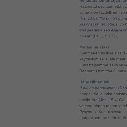
Heijastus lainantajan lu
Raamattu osoittaa, että J
Jumala on täydellinen, si
(Ps. 19:8)
.
"Käsky on pyhä,
käskyissäsi on totuus. Jo ka
olet säätänyt sen ikiajoiksi
oikeat"
(Ps. 119:172)
.
Moraalinen laki
Kymmenen käskyä sisältävä
käyttäytymiselle. Ne mää
Lunastajaamme sekä velv
Raamattu nimittää Jumalan
Hengellinen laki
"Laki on hengellinen"
(Roo
hengellisiä ja jotka omis
totella sitä
(Joh. 15:4; Gal.
voimaa hänen tahtonsa t
Pysymällä Kristuksessa 
tuottaaksemme hedelmää