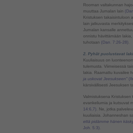
Rooman valtakunnan hajoam
muuttaa Jumalan lain
(Dan
Kristuksen takaisintuloon 
lain jatkuvasta merkityks
Jumalan kansalle annettuu
onnistu hävittämään lakia, 
tuhotaan
(Dan. 7:26-28)
.
2. Pyhät puolustavat lak
Kuuliaisuus on luonteenoma
tulemusta. Viimeisessä ta
lakia. Raamattu kuvailee h
ja uskovat Jeesukseen"
(I
kärsivällisesti Jeesuksen t
Valmistuksena Kristuksen to
evankeliumia ja kutsuvat
14:6,7)
. Ne, jotka palvele
kuuliaisia. Johanneshan s
että pidämme hänen käskyn
Joh. 5:3)
.