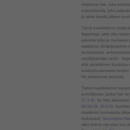
mitätöinyt lain, joka tuomit
evankeliumia, joka palaut
ja tekisi heistä jälleen kuul
Tämä evankeliumi sisälsi l
Vapahtaja, joka olisi naise
päivänä tulisi ja murskais
asettama uhrijärjestelmä op
sovituksesta: anteeksianta
vuodattamalla verta - Vap
että uhrieläimen kuolema 
sovituskuolemasta heidän 
He pelastuivat armosta.
Tämä evankeliumin lupaus
armoliitossa, jonka hän ta
17:1-9)
. Se liittyi läheise
18:18,19; 26:4,5).
Jumalan 
maailman luomisesta alka
mukaisesti
"teurastettu Kar
alkoi toimia niin pian kun 