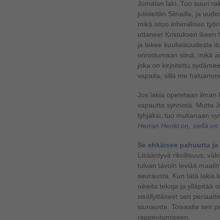
Jumalan laki. Tuo suuri rak
julistettiin Siinailla, ja u
mikä sitoo inhimillisen ty
ottaneet Kristuksen ikeen
ja tekee kuuliaisuudesta i
onnistumaan siinä, mikä ai
joka on kirjoitettu sydäm
vapaita, sillä me haluamm
Jos lakia opetetaan ilman 
vapautta synnistä. Mutta J
tyhjäksi, tuo mukanaan sy
Herran Henki on, siellä on
Se ehkäisee pahuutta ja
Lisääntyvä rikollisuus, vä
tulvan tavoin leviää maai
seurausta. Kun tätä lakia 
oikeita tekoja ja ylläpitää
sisällyttäneet sen periaatt
siunausta. Toisaalta sen p
rappeutumiseen.