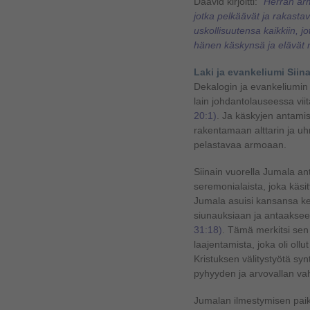
Daavid kirjoitti:
"Herran arm
jotka pelkäävät ja rakasta
uskollisuutensa kaikkiin, j
hänen käskynsä ja elävät 
Laki ja evankeliumi Siina
Dekalogin ja evankeliumin v
lain johdantolauseessa vi
20:1)
. Ja käskyjen antamis
rakentamaan alttarin ja uh
pelastavaa armoaan.
Siinain vuorella Jumala a
seremonialaista, joka käsi
Jumala asuisi kansansa kes
siunauksiaan ja antaaksee
31:18)
. Tämä merkitsi sen
laajentamista, joka oli oll
Kristuksen välitystyötä syn
pyhyyden ja arvovallan vah
Jumalan ilmestymisen paik