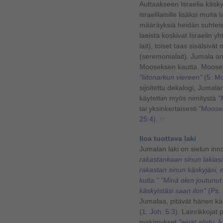
Auttaakseen Israelia käsk
israelilaisille lisäksi muita
määräyksiä heidän suhteist
laeista koskivat Israelin yht
lait), toiset taas sisälsiv
(seremonialait). Jumala an
Mooseksen kautta. Mooses 
"liitonarkun viereen"
(5. Mo
sijoitettu dekalogi, Jumalan
käytettiin myös nimitystä
"M
tai yksinkertaisesti
"Moosek
25:4)
.
*7
Iloa tuottava laki
Jumalan laki on sielun inno
rakastankaan sinun lakiasi
rakastan sinun käskyjäsi, 
kulta." "Minä olen joutunu
käskyistäsi saan ilon"
(Ps.
Jumalaa, pitävät hänen k
(1. Joh. 5:3)
. Lainrikkojat 
pyrkimykset
"eivät alistu J