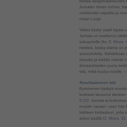
kieltää epäjumalankuvien 
Jumalan nimen turhan, hal
viettämään sapattia ja muis
maan Luoja.
Viides käsky vaatii lapsia
Jumala on asettanut välitt
sukupolville
(
ks.
5. Moos. 4
henkeä, koska elämä on py
aviosuhdetta. Kahdeksas s
totuutta ja kieltää väärä
ihmissuhteiden juuria kiel
sitä, mikä kuuluu toisille.
*6
Ainutlaatuinen laki
Kymmenen käskyä muodosta
koskaan lausunut ääneen 
5:22)
. Jumala ei kuitenkaan
muistin varaan, vaan hän k
kahteen kivitauluun, joita 
arkun sisällä
(2. Moos. 31: