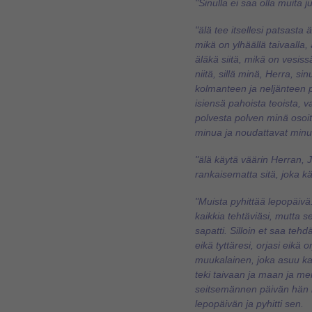
"Sinulla ei saa olla muita j
"älä tee itsellesi patsasta
mikä on ylhäällä taivaalla,
äläkä siitä, mikä on vesis
niitä, sillä minä, Herra, s
kolmanteen ja neljänteen
isiensä pahoista teoista, va
polvesta polven minä osoita
minua ja noudattavat minu
"älä käytä väärin Herran, J
rankaisematta sitä, joka 
"Muista pyhittää lepopäivä
kaikkia tehtäviäsi, mutta 
sapatti. Silloin et saa tehd
eikä tyttäresi, orjasi eikä o
muukalainen, joka asuu ka
teki taivaan ja maan ja me
seitsemännen päivän hän l
lepopäivän ja pyhitti sen.