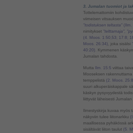
3. Jumalan tuomiot ja la
Tottelemattomiin kohdistu
viimeisen vitsauksen muodo
"todistuksen teltasta"
(Ilm.
nimitykset
"telttamaja", "py
(4. Moos. 1:50,53; 17:8; 1
Moos. 26:34)
, joka sisälsi
40:20)
. Kymmenen käskyn l
Jumalan tahdosta.
Mutta
Ilm. 15:5
viittaa tai
Mooseksen rakennuttama tel
temppelistä
(2. Moos. 25:8
suuri alkuperäiskappale s
käskyn pysyvyydestä todista
liittyvät läheisesti Jumalan
Ilmestyskirja kuvaa myös t
näkyviin tulee liitonarkku
(
maallisessa pyhäkössä ark
sisältävät liiton taulut
(5. M