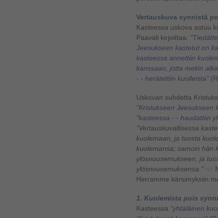
Vertauskuva synnistä po
Kasteessa uskova astuu 
Paavali kirjoittaa:
"Tiedätte
Jeesukseen kastetut on k
kasteessa annettiin kuole
kanssaan, jotta mekin alka
- - herätettiin kuolleista"
(R
Uskovan suhdetta Kristukse
"Kristukseen Jeesukseen k
"kasteessa - - haudattiin
"Vertauskuvallisessa kast
kuolemaan, ja tuosta kuol
kuolemansa; samoin hän ka
ylösnousemukseen, ja tuo
ylösnousemuksensa."
M
*17
Herramme kärsimyksiin me
1. Kuolemista pois synn
Kasteessa
"yhtäläinen kuo