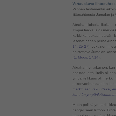
Vertauskuva liittosuhtee
Vanhan testamentin aikoin
liittosuhteesta Jumalan ja
Abrahamilaisella liitolla ol
Ympärileikkaus oli merkki k
kaikki kahdeksan päivän i
jäsenet hänen perhekunnas
14, 25-27)
. Jokainen mies
poistettava Jumalan kansan 
(
1. Moos. 17:14)
.
Abraham oli aikuinen, kun
osoittaa, että liitolla oli 
ympärileikkaus oli merkkin
uskonvanhurskauden kok
merkin sen vakuudeksi, ett
kun hän ympärileikkaamat
Mutta pelkkä ympärileikkau
hengelliseen liittoon. Profee
hengellinen ympärileikkaus 