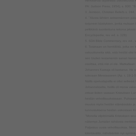
merkitsevät täydellistä uskollisuutta
PA: Judson Press, 1954), s. 930; "B
3. Jemison, Christian Beliefs s. 244.
4. "Alusta lähtien seitsemännen päiv
torjuneet käsityksen, jonka mukaan k
pelkkänä suoritettuna tekona jakaisi
Encyclopedia, rev. ed. s. 128).
5. SDA Bible Commentary, rev. ed., vo
6. Toisinaan on henkilöitä, jotka on 
vakuuttuneita siitä, että heidät olis
sen Uuden testamentin sanan kanssa,
osoittaa, että niin ei ole. Matkallaa
Johannes Kastaja oli kastanut. He o
tulevaan Messiaaseen (Ap. t. 19:1-5
Näillä opetuslapsilla ei ollut selkeä
Johannekselta, heillä oli monia vak
ottivat iloiten vastaan Kristuksen L
heidän velvollisuuksissaan. Puht
muutos myös heidän elämässään ja l
tunnustuksena heidän uskostaan Kri
"Monella vilpittömällä Kristuksen s
näkemys Jumalan tahdosta merkitsee
Paljastuu uusia velvollisuuksia. Moni
kiitettävältä, nähdäänkin nyt syntin