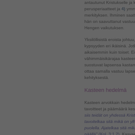
antautunut Kristukselle ja
perusperiaatteet ja
4)
ymmä
merkityksen. Ihminen saatt
hän on saavuttanut vastuull
Hengen vaikutuksen.
Yksilöllisistä eroista johtu
kypsyyden eri ikäisinä. Jot
aikaisemmin kuin toiset. E
vähimmäisikärajaa kastee
suostuvat lapsensa kastam
ottaa samalla vastuu lapse
kehityksestä.
Kasteen hedelmä
Kasteen arvokkain hedelmä
tavoitteet ja päämäärä kes
siis teidät on yhdessä Kris
tavoitelkaa sitä mikä on yl
puolella. Ajatelkaa sitä mi
päällä"
(Kol. 3:1,2)
. Kasva