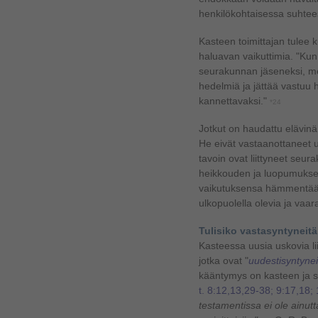
henkilökohtaisessa suhte
Kasteen toimittajan tulee 
haluavan vaikuttimia. "Kun 
seurakunnan jäseneksi, me
hedelmiä ja jättää vastuu 
kannettavaksi."
*24
Jotkut on haudattu elävinä
He eivät vastaanottaneet u
tavoin ovat liittyneet seu
heikkouden ja luopumukse
vaikutuksensa hämmentää 
ulkopuolella olevia ja vaa
Tulisiko vastasyntyneitä
Kasteessa uusia uskovia l
jotka ovat "
uudestisyntynei
kääntymys on kasteen ja 
t. 8:12,13,29-38; 9:17,18; 
testamentissa ei ole ainu