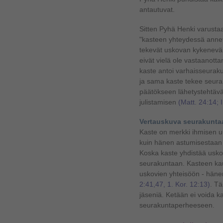
antautuvat.
Sitten Pyhä Henki varustaa
"kasteen yhteydessä annettu
tekevät uskovan kykeneväk
eivät vielä ole vastaanott
kaste antoi varhaisseurak
ja sama kaste tekee seur
päätökseen lähetystehtävä
julistamisen
(Matt. 24:14; 
Vertauskuva seurakuntaa
Kaste on merkki ihmisen u
kuin hänen astumisestaan 
Koska kaste yhdistää usko
seurakuntaan. Kasteen kau
uskovien yhteisöön - hän
2:41,47, 1. Kor. 12:13)
. T
jäseniä. Ketään ei voida kas
seurakuntaperheeseen.