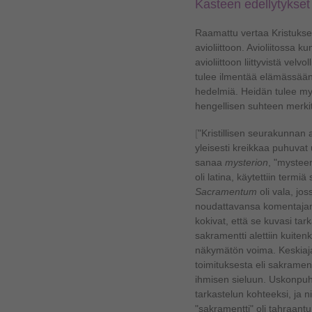
Kasteen edellytykset
Raamattu vertaa Kristuks
avioliittoon. Avioliitossa k
avioliittoon liittyvistä velv
tulee ilmentää elämässää
hedelmiä. Heidän tulee myö
hengellisen suhteen merki
[
"Kristillisen seurakunnan 
yleisesti kreikkaa puhuvat us
sanaa
mysterion
, "mysteer
oli latina, käytettiin termiä
Sacramentum
oli vala, jo
noudattavansa komentajan k
kokivat, että se kuvasi tark
sakramentti alettiin kuiten
näkymätön voima. Keskiaja
toimituksesta eli sakrament
ihmisen sieluun.
Uskonpuhd
tarkastelun kohteeksi, ja ni
"sakramentti" oli tahraantun