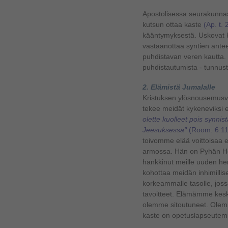
Apostolisessa seurakunna
kutsun ottaa kaste
(Ap. t. 
kääntymyksestä. Uskovat ku
vastaanottaa syntien ant
puhdistavan veren kautta. 
puhdistautumista - tunnust
2. Elämistä Jumalalle
Kristuksen ylösnousemus
tekee meidät kykeneviksi
olette kuolleet pois synnis
Jeesuksessa"
(Room. 6:11
toivomme elää voittoisaa
armossa. Hän on Pyhän He
hankkinut meille uuden h
kohottaa meidän inhimill
korkeammalle tasolle, jos
tavoitteet. Elämämme kesk
olemme sitoutuneet. Olem
kaste on opetuslapseutem