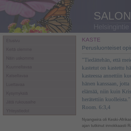
SALON
Helsingintie
KASTE
Etusivu
Perusluonteiset op
Keitä olemme
Näin uskomme
"Tiedättehän, että me
Kuunneltavaa
kastetut on kastettu 
Katseltavaa
kasteessa annettiin k
hänen kanssaan, jotta
Luettavaa
elämää, niin kuin Kri
Kysymyksiä
herätettiin kuolleista."
Jätä rukousaihe
Room. 6:3,4
Yhteystiedot
Nyangwira oli Keski-Afrikas
ajan tutkinut innokkaasti Ra