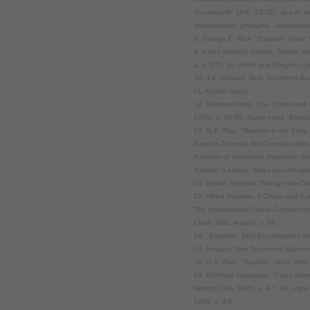
Juudakselle" (Joh. 13:26). Ja kun 
sotajoukkojen johtajana, Jeesuksella 
8. George E. Rice, "Baptism: Union W
9. Katso Albrecht Oepke, "Bapto, Bap
1, s. 535. Vrt. Arndt and Gingrich, 
10. J.K. Howard, New Testament Bapt
11. Kursiivi lisätty.
12. Matthew Black, The Scrolls and C
1961), s. 96-98. Katso myös "Baptism
13. G.E. Rice, "Baptism in the Early 
Baptism Through the Centuries (Mount
A History of Immersion (Nashville: 
Baptism (London, Yates and Alexand
14. Brown, Baptism Through the Cent
15. Alfred Plummer, A Critical and 
The International Critical Commentary
Clard, 1981 reprint), s. 88.
16. "Baptism", SDA Encyclopedia rev
17. Howard, New Testament Baptism,
18. G.E. Rice, "Baptism, Union With C
19. Gottfried Oosterwal, "Every Mem
Ministry, Feb. 1980, s. 4-7. Ks. myö
1983, s. 4-6.