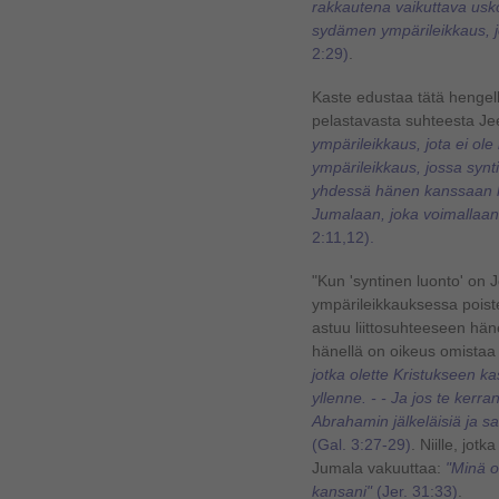
rakkautena vaikuttava usk
sydämen ympärileikkaus, jo
2:29)
.
Kaste edustaa tätä hengell
pelastavasta suhteesta J
ympärileikkaus, jota ei ole
ympärileikkaus, jossa synt
yhdessä hänen kanssaan hau
Jumalaan, joka voimallaan 
2:11,12).
"Kun 'syntinen luonto' on
ympärileikkauksessa poiste
astuu liittosuhteeseen hä
hänellä on oikeus omistaa i
jotka olette Kristukseen ka
yllenne. - - Ja jos te kerra
Abrahamin jälkeläisiä ja sa
(Gal. 3:27-29)
. Niille, jot
Jumala vakuuttaa:
"Minä o
kansani"
(Jer. 31:33)
.