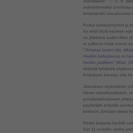
mainittaisiin."
G. R. Bea
*25
mahdottomaksi tunnistaa 
testamentin seurakunnan k
Koska vastasyntyneet ja pi
he eivät täytä kasteen edel
on jätettävä uuden liiton y
ei sulkenut heitä armon va
"'Antakaa lasten olla, älk
Heidän kaltaistensa on tai
heidän päälleen"
(Matt. 19
tärkeää tehtävää ohjatess
Kristuksen kanssa, että he
Jeesuksen myönteinen suhta
hänen siunattavakseen, o
jumalanpalveluksen yhteyd
pyydetään erityistä siunau
kirkkoon Jumalan eteen h
Minkä ikäisenä henkilö vo
hän
1)
on kyllin vanha ym