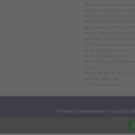
Howard esittää, että Paavalin lausu
ymmärrettynä seuraavaa: "Jos Kristus
uskovina, ovat kadotettuja ja mekin o
niiden, jotka ovat ottaneet kasteen j
ylösnousemuksen jälkeen jälleen koh
(Howard, "Baptism for the Dead: A St
Bruce (Exeter, Eng.: Paternoster Pre
22. Vrt. Damsteegt, "Reaping the Har
23. Ks. SDA Church Manual, s. 41.
24. White, Evangelism, s. 313.
25. Karl Barth, Church Dogmatics, tra
4/4, s. 179.
26. G. R. Beasley - Murray, Baptism
Eerdmans, 1973), s. 392.
27. Ks. Edwards, "Baptism".
Provided by netAdventist © copyright 199
E