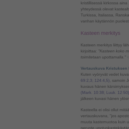
kristillisessä kirkossa aina
yhteydessä olevat kastealta
Turkissa, Italiassa, Ransk
vanhan käytännön puoles
Kasteen merkitys
Kasteen merkitys liittyy l
kirjoittaa:
"Kasteen koko mer
toimitetaan upottamalla."
*
Vertauskuva Kristuksen
Kuten vyöryvät vedet kuva
69:2,3; 124:4,5)
, samoin J
kuvaus hänen kärsimykses
(Mark. 10:38; Luuk. 12:50
jälkeen kuvasi hänen ylös
Kasteella ei olisi ollut mi
vertauskuvana, "jos aposto
muuta kastemuotoa kuin u
peruste upotuskastekäytän