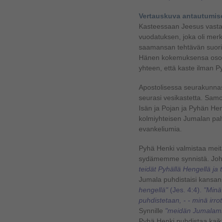
Vertauskuva antautumis
Kasteessaan Jeesus vasta
vuodatuksen, joka oli mer
saamansan tehtävän suori
Hänen kokemuksensa osoitt
yhteen, että kaste ilman 
Apostolisessa seurakunn
seurasi vesikastetta. Sam
Isän ja Pojan ja Pyhän He
kolmiyhteisen Jumalan pal
evankeliumia.
Pyhä Henki valmistaa meit
sydämemme synnistä. Joha
teidät Pyhällä Hengellä ja t
Jumala puhdistaisi kansan
hengellä"
(Jes. 4:4).
"Minä
puhdistetaan, - - minä irr
Synnille
"meidän Jumalamme
Pyhä Henki puhdistaa kaikk