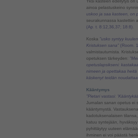
Yksi kasteen edellytys on 
ainoa pelastuskeino synni
uskoo ja saa kasteen, on 
seurakunnassa kastettiin a
(Ap. t. 8:12,36,37; 18:8)
.
Koska
"usko syntyy kuule
Kristuksen sana"
(Room. 1
valmistautumista. Kristuks
opetuksen tärkeyden:
"Men
opetuslapsikseni: kastaka
nimeen ja opettakaa heitä
käskenyt teidän noudattaa
Kääntymys
"Pietari vastasi: 'Kääntykä
Jumalan sanan opetus ei 
kääntymystä. Vastauksena
kadotuksenalaisen tilansa,
katuu syntejään, hyväksyy
pyhittäytyy uuteen elämä
ihminen ei voi päästä hen