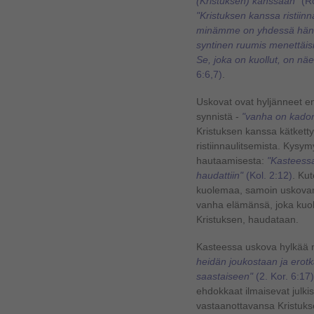
(Kristuksen) kanssaan"
(Ro
"Kristuksen kanssa ristiinna
minämme on yhdessä hänen 
syntinen ruumis menettäisi
Se, joka on kuollut, on nä
6:6,7)
.
Uskovat ovat hyljänneet en
synnistä -
"vanha on kado
Kristuksen kanssa kätket
ristiinnaulitsemista. Kysy
hautaamisesta:
"Kasteess
haudattiin"
(Kol. 2:12)
. Ku
kuolemaa, samoin uskovan
vanha elämänsä, joka kuo
Kristuksen, haudataan.
Kasteessa uskova hylkää 
heidän joukostaan ja erot
saastaiseen"
(2. Kor. 6:17)
ehdokkaat ilmaisevat julk
vastaanottavansa Kristuk