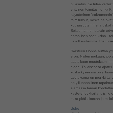
oli asetus. Se tulee verbis
erityinen toimitus, jonka Kr
käyttäminen "sakramentin" 
toimituksiin, koska ne ova
kuuliaisuutemme ja uskoll
Seitsemännen päivän adven
ehtoollisen asetuksina - to
uskollisuutemme Kristuksel
"Kasteen luonne auttaa y
eron. Niiden mukaan, jotk
saa aikaan muutoksen ihmis
eloon. Tällaisesssa ajattel
koska kyseessä on yliluon
asetuksena on merkki tai 
on yliluonnollinen tapahtu
elämässä tämän kohdatt
kaste-ehdokkailla tulisi jo 
kuka pitäisi kastaa ja millo
Usko