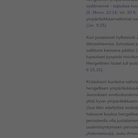
sydämenne - taipukaa kuuli
(5. Moos. 10:16;
vrt.
30:6; 
ympärileikkaamattomat sa
(Jer. 9:25)
.
Kun juutalaiset hylkäsivät
liittosuhteensa Jumalaan 
valittuna kansana päättyi
(
lupaukset pysyivät muuttu
Hengellinen Israel tuli juu
6:15,16)
.
Kristuksen kuolema vahvisti
hengellisen ympärileikkau
Jeesuksen sovituskuolemaa
yhtä hyvin ympärileikkaama
Uusi liitto edellyttää sisäist
haluavat kuulua hengellise
perusteella olla juutalainen
uudestisyntymisen peruste
yhdentekevää, onko ihminen