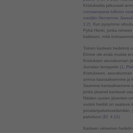
Kristukselta jatkuvasti arm
runsaampana tulkoon osak
meidän Herramme Jeesuks
1:2)
. Kun pysymme sitoutu
Pyhä Henki, jonka nimeen 
kaikkeen, mitä kohtaamme
Toinen kasteen hedelmä on
Emme ole enää muista eross
Kristuksen seurakunnan j
Jumalan temppelin
(1. Pie
Kristukseen, seurakunnan 
armoa kasvaaksemme ja 
Saamme kantaaksemme velv
jonka jäsenet kantavat va
Näiden uusien jäsenten o
vuoksi heidät on saatava
jumalanpalveluselämään, 
palveluun
(Ef. 4:12)
.
Kasteen viimeinen hedelm