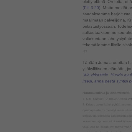
eletty elämä. On totta, et
(Fil. 3:20)
. Mutta meidät o
saadaksemme harjoitusta 
maailmaan palvelijoina, K
pelastustyössään. Todellis
sulkeutuaksemme seuraku
valtakuntaan lähetystyönte
tekemällemme liitolle sisä
*27
Tänään Jumala odottaa ha
yltäkylläiseen elämään, j
"älä vitkastele. Huuda av
itsesi, anna pestä syntisi p
Huomautuksia ja lähdeviitteitä
1. S.M. Samuel, "A Brave African Wi
2. Kristus asetti kaksi pyhää asetust
opus operatum - merkityksessä eli sit
pelastusta pelkkänä sakramentaalise
sakramentteja vain siinä merkitykses
vala, jolla he sitoutuivat tottelem