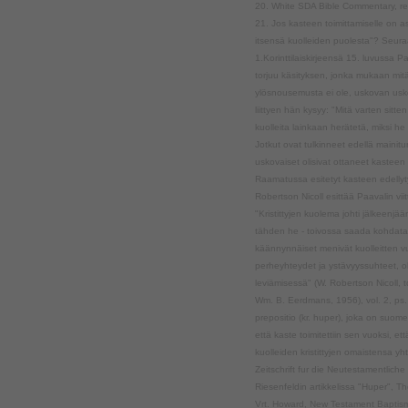
20. White SDA Bible Commentary, rev.
21. Jos kasteen toimittamiselle on as
itsensä kuolleiden puolesta"? Seura
1.Korinttilaiskirjeensä 15. luvussa 
torjuu käsityksen, jonka mukaan mitä
ylösnousemusta ei ole, uskovan usko
liittyen hän kysyy: "Mitä varten sitte
kuolleita lainkaan herätetä, miksi he
Jotkut ovat tulkinneet edellä mainit
uskovaiset olisivat ottaneet kastee
Raamatussa esitetyt kasteen edellytyk
Robertson Nicoll esittää Paavalin viit
"Kristittyjen kuolema johti jälkeen
tähden he - toivossa saada kohdata he
käännynnäiset menivät kuolleitten vuo
perheyhteydet ja ystävyyssuhteet, ol
leviämisessä" (W. Robertson Nicoll, 
Wm. B. Eerdmans, 1956), vol. 2, ps.
prepositio (kr. huper), joka on suome
että kaste toimitettiin sen vuoksi, e
kuolleiden kristittyjen omaistensa yh
Zeitschrift fur die Neutestamentlich
Riesenfeldin artikkelissa "Huper", Th
Vrt. Howard, New Testament Baptism