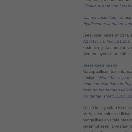
"Sinäkö tulet minun luokse
"älä nyt vastustele,"
Jeesus
täyttäisimme Jumalan van
Jeesuksen kaste antoi täll
3:13-17;
vrt.
Matt. 21:25)
.
kastettiin, jotta Jumalan v
olemme syntisiä, meidätkin
Jeesuksen käsky
Maanpäällisen toimintansa 
käskyn:
"Menkää siis ja te
kastakaa heitä Isän ja Po
heitä noudattamaan kaikke
noudattaa"
(Matt. 28:19,2
Tässä käskyssään Kristus os
niiltä, jotka halusivat lii
hengelliseen valtakuntaans
parannukseen ja vastaan