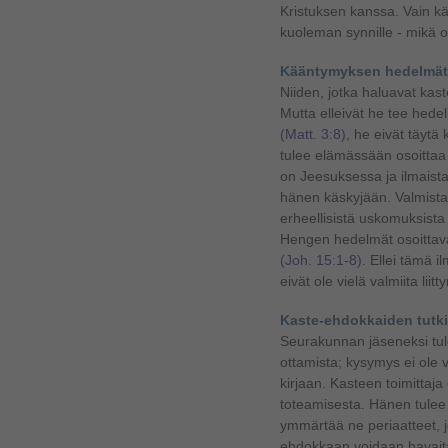
Kristuksen kanssa. Vain k
kuoleman synnille - mikä o
Kääntymyksen hedelmät
Niiden, jotka haluavat kas
Mutta elleivät he tee hed
(Matt. 3:8)
, he eivät täytä
tulee elämässään osoittaa 
on Jeesuksessa ja ilmais
hänen käskyjään. Valmista
erheellisistä uskomuksista
Hengen hedelmät osoittava
(Joh. 15:1-8)
.
Ellei tämä i
eivät ole vielä valmiita li
Kaste-ehdokkaiden tutk
Seurakunnan jäseneksi tul
ottamista; kysymys ei ole
kirjaan. Kasteen toimitta
toteamisesta. Hänen tulee 
ymmärtää ne periaatteet, j
ehdokkaan voidaan havait