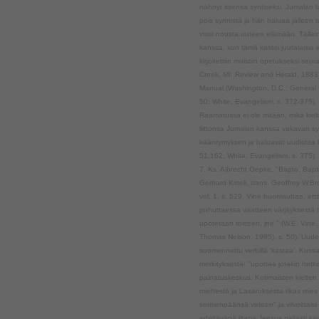
nähnyt itsensä syntiseksi, Jumalan
pois synnistä ja hän haluaa jälleen 
voisi nousta uuteen elämään. Tälla
kanssa, kun tämä kastoi juutalaisi
kirjoitettiin muistiin opetukseksi se
Creek, MI: Review and Herald, 1883
Manual (Washington, D.C.: General C
50; White, Evangelism, s. 372-375).
Raamatussa ei ole mitään, mikä kielt
liittonsa Jumalan kanssa vakavan sy
kääntymyksen ja haluavat uudistaa l
51,162; White, Evangelism, s. 375).
7. Ks. Albrecht Oepke, "Bapto, Bapt
Gerhard Kittell, trans. Geoffrey W.
vol. 1, s. 529. Vine huomauttaa, ett
puhuttaessa vaatteen värjäyksestä t
upotetaan toiseen, jne." (W.E. Vine,
Thomas Nelson, 1985), s. 50). Uude
suomennettu verbillä 'kastaa'. Kuss
merkityksestä: "upottaa jotakin het
painatuskeskus, Kotimaisten kielten
miehestä ja Lasaruksesta rikas mies 
sormenpäänsä veteen" ja vilvoittaisi 
edeltävänä iltana Jeesus paljasti kav