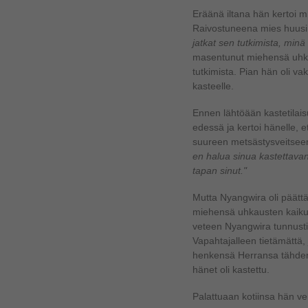
Eräänä iltana hän kertoi mie
Raivostuneena mies huusi
jatkat sen tutkimista, minä
masentunut miehensä uhka
tutkimista. Pian hän oli va
kasteelle.
Ennen lähtöään kastetilai
edessä ja kertoi hänelle, e
suureen metsästysveitsee
en halua sinua kastettavan
tapan sinut."
Mutta Nyangwira oli päättä
miehensä uhkausten kaiku
veteen Nyangwira tunnusti 
Vapahtajalleen tietämättä
henkensä Herransa tähden
hänet oli kastettu.
Palattuaan kotiinsa hän ve