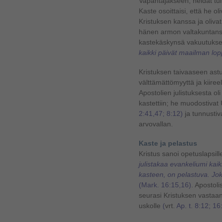
Vapahtajakseen, heidät tu
Kaste osoittaisi, että he 
Kristuksen kanssa ja oliv
hänen armon valtakuntansa
kastekäskynsä vakuutukse
kaikki päivät maailman lop
Kristuksen taivaaseen astum
välttämättömyyttä ja kiireel
Apostolien julistuksesta o
kastettiin; he muodostiva
2:41,47; 8:12)
ja tunnustiv
arvovallan.
Kaste ja pelastus
Kristus sanoi opetuslapsil
julistakaa evankeliumi kaik
kasteen, on pelastuva. Jo
(Mark. 16:15,16)
. Apostol
seurasi Kristuksen vastaa
uskolle
(
vrt.
Ap. t. 8:12; 16