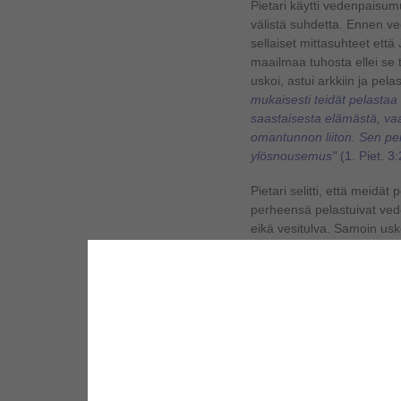
Pietari käytti vedenpaisu
välistä suhdetta. Ennen ve
sellaiset mittasuhteet että
maailmaa tuhosta ellei se 
uskoi, astui arkkiin ja pela
mukaisesti teidät pelastaa n
saastaisesta elämästä, v
omantunnon liiton. Sen p
ylösnousemus"
(1. Piet. 3
Pietari selitti, että meidät
perheensä pelastuivat ved
eikä vesitulva. Samoin usk
kastevesi. "Mutta kaste, 
arkkiin, on hyvän omantun
Jumalan voimasta vastaa 
Kristuksen ylösnousemus 
Vaikka kaste on kiinteästi 
takaa pelastusta.
Paavali
*4
vertauskuvallinen esitys k
että isämme vaelsivat kaik