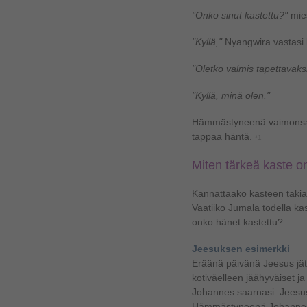
"Onko sinut kastettu?"
mies
"Kyllä,"
Nyangwira vastasi l
"Oletko valmis tapettavaks
"Kyllä, minä olen."
Hämmästyneenä vaimonsa 
tappaa häntä.
*1
Miten tärkeä kaste o
Kannattaako kasteen takia 
Vaatiiko Jumala todella ka
onko hänet kastettu?
Jeesuksen esimerkki
Eräänä päivänä Jeesus jät
kotiväelleen jäähyväiset ja
Johannes saarnasi. Jeesus 
Hämmästyneenä Johannes y